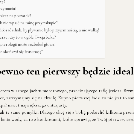
wy?
trzymania?
niesz na początek?
k nie wpaść na minę przy zakupie?
obrać silnik, by pływanie było przyjemnością, a nie walką?
ze, czy to w ogóle Twoja bajka?
apierologii może rozboleć głowa?
 skończył się frustracją?
pewno ten pierwszy będzie idea
sterem własnego jachtu motorowego, przecinającego taflę jeziora. Brzm
we, zatrzymajmy się na chwilę. Kupno pierwszej łodzi to nie jest to 
zapał nawet największego entuzjasty.
iali te same pomyłki. Dlatego chcę się z Tobą podzielić kilkoma prz
lania wody, za to z konkretami, które sprawią, że Twój pierwszy sezo