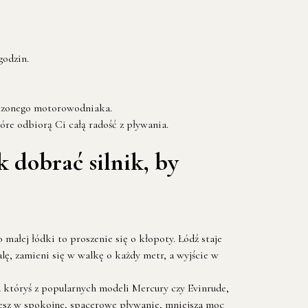
godzin.
adczonego motorowodniaka.
re odbiorą Ci całą radość z pływania.
 dobrać silnik, by
ałej łódki to proszenie się o kłopoty. Łódź staje
alę, zamieni się w walkę o każdy metr, a wyjście w
d któryś z popularnych modeli Mercury czy Evinrude,
jesz w spokojne, spacerowe pływanie, mniejsza moc