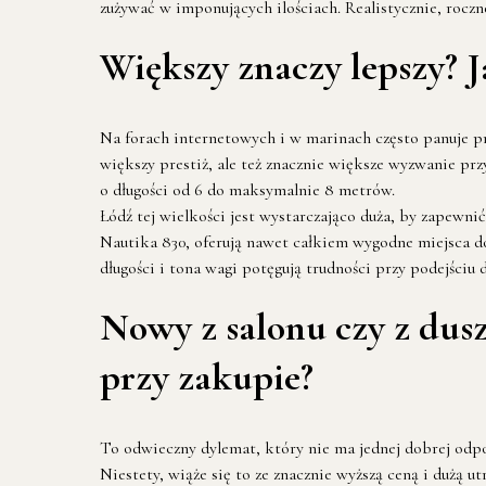
zużywać w imponujących ilościach. Realistycznie, rocz
Większy znaczy lepszy? J
Na forach internetowych i w marinach często panuje pr
większy prestiż, ale też znacznie większe wyzwanie prz
o długości od 6 do maksymalnie 8 metrów.
Łódź tej wielkości jest wystarczająco duża, by zapew
Nautika 830, oferują nawet całkiem wygodne miejsca do
długości i tona wagi potęgują trudności przy podejściu 
Nowy z salonu czy z dusz
przy zakupie?
To odwieczny dylemat, który nie ma jednej dobrej odp
Niestety, wiąże się to ze znacznie wyższą ceną i dużą 