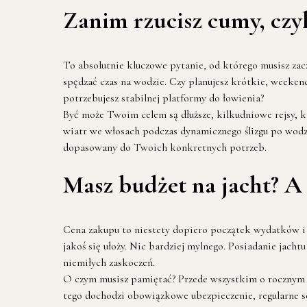
Zanim rzucisz cumy, czyl
To absolutnie kluczowe pytanie, od którego musisz zacz
spędzać czas na wodzie. Czy planujesz krótkie, weeke
potrzebujesz stabilnej platformy do łowienia?
Być może Twoim celem są dłuższe, kilkudniowe rejsy, k
wiatr we włosach podczas dynamicznego ślizgu po wodzie
dopasowany do Twoich konkretnych potrzeb.
Masz budżet na jacht? A 
Cena zakupu to niestety dopiero początek wydatków i c
jakoś się ułoży. Nic bardziej mylnego. Posiadanie jach
niemiłych zaskoczeń.
O czym musisz pamiętać? Przede wszystkim o rocznym k
tego dochodzi obowiązkowe ubezpieczenie, regularne se