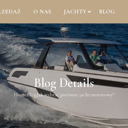
RZEDAŻ
O NAS
JACHTY
BLOG
Blog Details
Home
Blog
Jak wybrać pierwszy jacht motorowy?