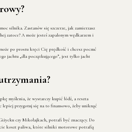
orowy?
moc silnika. Zastanów się szczerze, jak zamierzasz
chej zatoce? A może jesteś zapalonym wędkarzem i
może po prostu kręci Cię prędkość i chcesz poczuć
o jachtu „dla początkującego”, jest tylko jacht
 utrzymania?
kę myślenia, że wystarczy kupić łódź, a reszta
 lepiej przygotuj się na to finansowo, żeby uniknąć
iżycku czy Mikołajkach, potrafi być znaczący. Do
ie koszt paliwa, które silniki motorowe potrafią