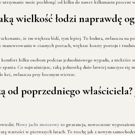
ne utrzymanie może pochłonąć od kilku do nawet kilkunastu procent w
aką wielkość łodzi naprawdę og
zekonanie, że im większa łódź, tym lepiej. To bzdura, zwłaszcza na p
y manewrowaniu w ciasnych portach, większe koszty postoju i trudniej
nić komfort kilku osobom podczas jednodniowego wypadu, a niektóre m
 spania. Co najważniejsze, taką jednostką dużo łatwiej nauczysz si
do kei, zwłaszcza przy bocznym wietrze.
ą od poprzedniego właściciela?
owiedzi.
Nowy jacht motorowy
to gwarancja, nowoczesne wyposażenie
utratą wartości w pierwszych latach. To trochę jak z nowym samochodem