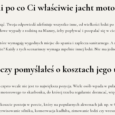
i po co Ci właściwie jacht mot
ąć. Twoja odpowiedź zdefiniuje wszystko inne, od wielkości łodzi po 
ndowe wypady z rodziną na Mazury, żeby popływać i poopalać się w ci
tóre wymagają wygodnych miejsc do spania i zaplecza sanitarnego. A 
? Każdy z tych scenariuszy wymaga zupełnie innej łodzi. Nie ma jedneg
czy pomyślałeś o kosztach jego
zęsto wcale nie jest to największa pozycja. Wiele osób wpada w pułap
tu motorowego to skarbonka, do której trzeba regularnie dorzucać, więc
oszcie postoju w porcie, który na popularnych akwenach jak np. w G
rwisowanie silnika, konserwacja kadłuba, zimowanie łodzi czy wreszc