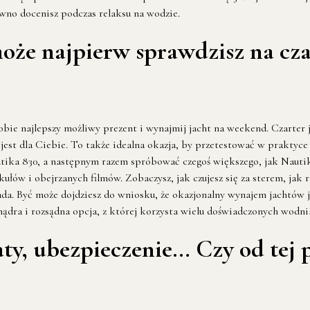
pewno docenisz podczas relaksu na wodzie.
e najpierw sprawdzisz na czart
obie najlepszy możliwy prezent i wynajmij jacht na weekend. Czarter 
st dla Ciebie. To także idealna okazja, by przetestować w praktyce 
utika 830, a następnym razem spróbować czegoś większego, jak Nautik
kułów i obejrzanych filmów. Zobaczysz, jak czujesz się za sterem, jak
a. Być może dojdziesz do wniosku, że okazjonalny wynajem jachtów je
mądra i rozsądna opcja, z której korzysta wielu doświadczonych wodn
katy, ubezpieczenie… Czy od tej 