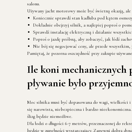
salonu.
Używany jacht motorowy może być świetną okazją, ale 
Koniecznie sprawdź stan kadłuba pod kątem osmozy, 
Dokładnie obejrzyj silnik, a najlepiej poproś o pom
Sprawdź instalację elektryczną i działanie wszystkic
Poproś o jazdę próbną, aby zobaczyć, jak łódź zachow
Nie bój się negocjować ceny, ale przede wszystkim, 
Pamiętaj, że pozorna oszczędność przy zakupie używane
Ile koni mechanicznych p
pływanie było przyjemnoś
Moc silnika musi być dopasowana do wagi, wielkości i 
się narowista, niebezpieczna i bardzo nieekonomiczna. Z
ślizg będzie niemożliwe.
Dla łodzi o długości 6-7 metrów, przeznaczonej do rekr
będzie w zupełności wystarczający. Zapewni dobrą dyna