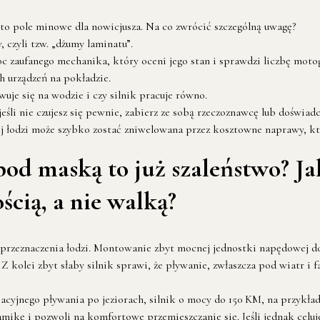
to pole minowe dla nowicjusza. Na co zwrócić szczególną uwagę?
czyli tzw. „dżumy laminatu”.
oc zaufanego mechanika, który oceni jego stan i sprawdzi liczbę moto
h urządzeń na pokładzie.
uje się na wodzie i czy silnik pracuje równo.
jeśli nie czujesz się pewnie, zabierz ze sobą rzeczoznawcę lub doświ
j łodzi może szybko zostać zniwelowana przez kosztowne naprawy, któ
od maską to już szaleństwo? Jak
cią, a nie walką?
przeznaczenia łodzi. Montowanie zbyt mocnej jednostki napędowej do m
 kolei zbyt słaby silnik sprawi, że pływanie, zwłaszcza pod wiatr i f
eacyjnego pływania po jeziorach, silnik o mocy do 150 KM, na przykła
mikę i pozwoli na komfortowe przemieszczanie się. Jeśli jednak celu