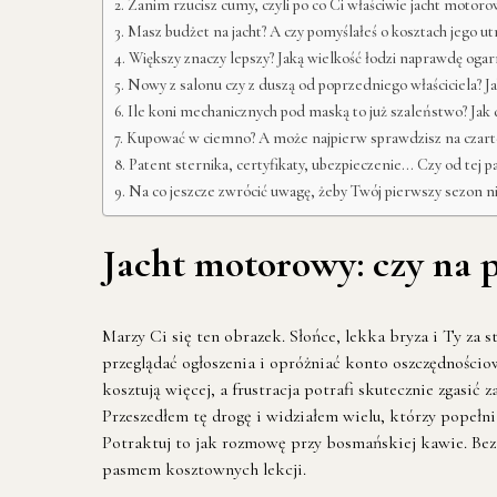
Zanim rzucisz cumy, czyli po co Ci właściwie jacht motoro
Masz budżet na jacht? A czy pomyślałeś o kosztach jego u
Większy znaczy lepszy? Jaką wielkość łodzi naprawdę ogar
Nowy z salonu czy z duszą od poprzedniego właściciela? Ja
Ile koni mechanicznych pod maską to już szaleństwo? Jak d
Kupować w ciemno? A może najpierw sprawdzisz na czarter
Patent sternika, certyfikaty, ubezpieczenie… Czy od tej p
Na co jeszcze zwrócić uwagę, żeby Twój pierwszy sezon nie
Jacht motorowy: czy na 
Marzy Ci się ten obrazek. Słońce, lekka bryza i Ty za 
przeglądać ogłoszenia i opróżniać konto oszczędnościo
kosztują więcej, a frustracja potrafi skutecznie zgasić 
Przeszedłem tę drogę i widziałem wielu, którzy popełn
Potraktuj to jak rozmowę przy bosmańskiej kawie. Bez 
pasmem kosztownych lekcji.