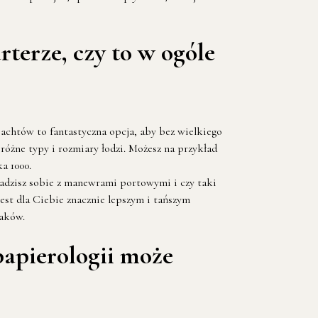
erze, czy to w ogóle
jachtów to fantastyczna opcja, aby bez wielkiego
różne typy i rozmiary łodzi. Możesz na przykład
a 1000.
 radzisz sobie z manewrami portowymi i czy taki
st dla Ciebie znacznie lepszym i tańszym
iaków.
papierologii może