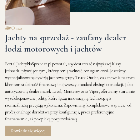
O nas
Jachty na sprzedaż - zaufany dealer
łodzi motorowych i jachtów
Portal JachtyNaSprzedaz.pl powstał, aby dostarczać najwyższej klasy
jednostki pływające tym, którzy cenią wolność bez ograniczeń. Jesteśmy
wyspecjalizowaną dywizją jachtową grupy Truck Outlet, co zapewnia naszym
klientom stabilność finansową i najwyższy standard obsługi transakcji. Jako
autoryzowany dealer marek Level, Monterey oraz Viper, oferujemy starannie
wyselekcjonowane jachty, które łączą innowacyjną technologię z
rzemieślniczą precyzją wykonania. Zapewniamy kompleksowe wsparcie: od
profesjonalnego doradztwa przy konfiguracji, przez preferencyjne
finansowanie, aż po opiekę posprzedażową.
Dowiedz się więcej