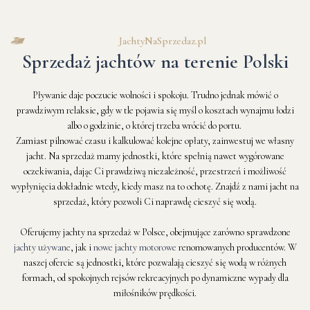
JachtyNaSprzedaz.pl
Sprzedaż jachtów na terenie Polski
Pływanie daje poczucie wolności i spokoju. Trudno jednak mówić o
prawdziwym relaksie, gdy w tle pojawia się myśl o kosztach wynajmu łodzi
albo o godzinie, o której trzeba wrócić do portu.
Zamiast pilnować czasu i kalkulować kolejne opłaty, zainwestuj we własny
jacht. Na sprzedaż mamy jednostki, które spełnią nawet wygórowane
oczekiwania, dając Ci prawdziwą niezależność, przestrzeń i możliwość
wypłynięcia dokładnie wtedy, kiedy masz na to ochotę. Znajdź z nami jacht na
sprzedaż, który pozwoli Ci naprawdę cieszyć się wodą.
Oferujemy jachty na sprzedaż w Polsce, obejmujące zarówno sprawdzone
jachty używane
,
jak i
nowe jachty motorowe
renomowanych producentów. W
naszej ofercie są jednostki, które pozwalają cieszyć się wodą w różnych
formach, od spokojnych rejsów rekreacyjnych po dynamiczne wypady dla
miłośników prędkości.