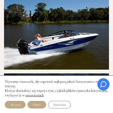
Używamy ciasteczek, aby zapewnić najlepszą jakość korzystania z naszej
witryny.
Możesz dowiedzieć się więcej o tym, z jakich plików ciasteczka korzystamy,
i wyłączyć je w
ustawieniach
.
Akceptuj
Odrzuć
Ustawienia