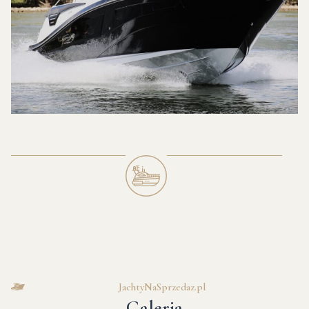
JachtyNaSprzedaz.pl
Galeria