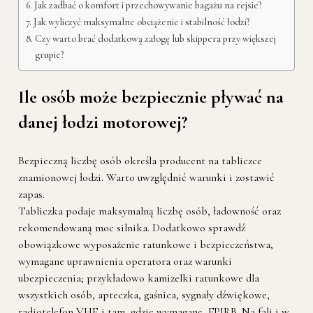
Jak zadbać o komfort i przechowywanie bagażu na rejsie?
Jak wyliczyć maksymalne obciążenie i stabilność łodzi?
Czy warto brać dodatkową załogę lub skippera przy większej
grupie?
Ile osób może bezpiecznie pływać na
danej łodzi motorowej?
Bezpieczną liczbę osób określa producent na tabliczce
znamionowej łodzi. Warto uwzględnić warunki i zostawić
zapas.
Tabliczka podaje maksymalną liczbę osób, ładowność oraz
rekomendowaną moc silnika. Dodatkowo sprawdź
obowiązkowe wyposażenie ratunkowe i bezpieczeństwa,
wymagane uprawnienia operatora oraz warunki
ubezpieczenia; przykładowo kamizelki ratunkowe dla
wszystkich osób, apteczka, gaśnica, sygnały dźwiękowe,
radiotelefon VHF i tam, gdzie wymagane, EPIRB. Na fali i w