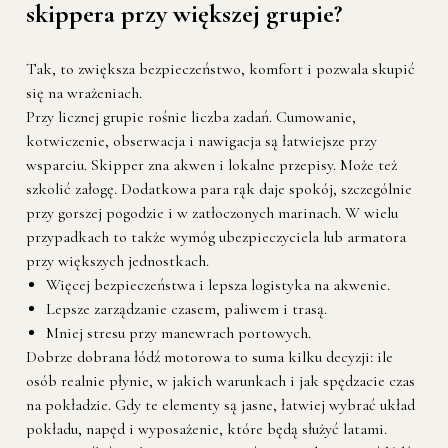
skippera przy większej grupie?
Tak, to zwiększa bezpieczeństwo, komfort i pozwala skupić
się na wrażeniach.
Przy licznej grupie rośnie liczba zadań. Cumowanie,
kotwiczenie, obserwacja i nawigacja są łatwiejsze przy
wsparciu. Skipper zna akwen i lokalne przepisy. Może też
szkolić załogę. Dodatkowa para rąk daje spokój, szczególnie
przy gorszej pogodzie i w zatłoczonych marinach. W wielu
przypadkach to także wymóg ubezpieczyciela lub armatora
przy większych jednostkach.
Więcej bezpieczeństwa i lepsza logistyka na akwenie.
Lepsze zarządzanie czasem, paliwem i trasą.
Mniej stresu przy manewrach portowych.
Dobrze dobrana łódź motorowa to suma kilku decyzji: ile
osób realnie płynie, w jakich warunkach i jak spędzacie czas
na pokładzie. Gdy te elementy są jasne, łatwiej wybrać układ
pokładu, napęd i wyposażenie, które będą służyć latami.