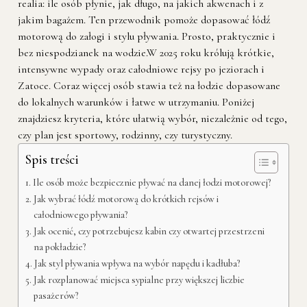
realia: ile osób płynie, jak długo, na jakich akwenach i z
jakim bagażem. Ten przewodnik pomoże dopasować łódź
motorową do załogi i stylu pływania. Prosto, praktycznie i
bez niespodzianek na wodzie.W 2025 roku królują krótkie,
intensywne wypady oraz całodniowe rejsy po jeziorach i
Zatoce. Coraz więcej osób stawia też na łodzie dopasowane
do lokalnych warunków i łatwe w utrzymaniu. Poniżej
znajdziesz kryteria, które ułatwią wybór, niezależnie od tego,
czy plan jest sportowy, rodzinny, czy turystyczny.
Spis treści
Ile osób może bezpiecznie pływać na danej łodzi motorowej?
Jak wybrać łódź motorową do krótkich rejsów i
całodniowego pływania?
Jak ocenić, czy potrzebujesz kabin czy otwartej przestrzeni
na pokładzie?
Jak styl pływania wpływa na wybór napędu i kadłuba?
Jak rozplanować miejsca sypialne przy większej liczbie
pasażerów?