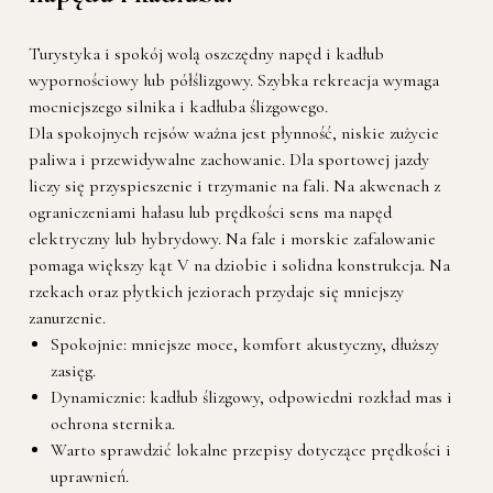
Turystyka i spokój wolą oszczędny napęd i kadłub
wypornościowy lub półślizgowy. Szybka rekreacja wymaga
mocniejszego silnika i kadłuba ślizgowego.
Dla spokojnych rejsów ważna jest płynność, niskie zużycie
paliwa i przewidywalne zachowanie. Dla sportowej jazdy
liczy się przyspieszenie i trzymanie na fali. Na akwenach z
ograniczeniami hałasu lub prędkości sens ma napęd
elektryczny lub hybrydowy. Na fale i morskie zafalowanie
pomaga większy kąt V na dziobie i solidna konstrukcja. Na
rzekach oraz płytkich jeziorach przydaje się mniejszy
zanurzenie.
Spokojnie: mniejsze moce, komfort akustyczny, dłuższy
zasięg.
Dynamicznie: kadłub ślizgowy, odpowiedni rozkład mas i
ochrona sternika.
Warto sprawdzić lokalne przepisy dotyczące prędkości i
uprawnień.