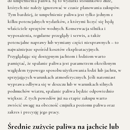
do uzupełnienia paliwa. Są to wydatki stosunkowo duże,
których nie należy ignorować w czasie planowania zakupów.
Tym bardziej, że uzupełnienie paliwa jest tylko jednym z
kilku potencjalnych wydatków, z którymi liczyć się będą
właściciele sprzętów wodnych. Konserwacja silnika i
wyposażenia, regularne przeglądy i serwis, a także
potencjalne naprawy lub wymiany części niesprawnych – to
najważniejsze spośród kosztów eksploatacyjnych.
Przyglądając się dostępnym jachtom i łodziom warto
pamiętać, że spalanie paliwa jest parametrem określonym
względem typowego sposobu użytkowania łodzi lub jachtu, w
sprzyjających warunkach atmosferycznych. Jeśli natomiast
wyprawa odbywa się w deszczu lub w warunkach silnych
podmuchów wiatru, spalanie paliwa będzie odpowiednio
większe. Z tych powodów już na etapie zakupu warto
zwrócić uwagę na obecność czujnika poziomu paliwa oraz
zakres i precyzję jego pracy.
Średnie zużycie paliwa na jachcie lub