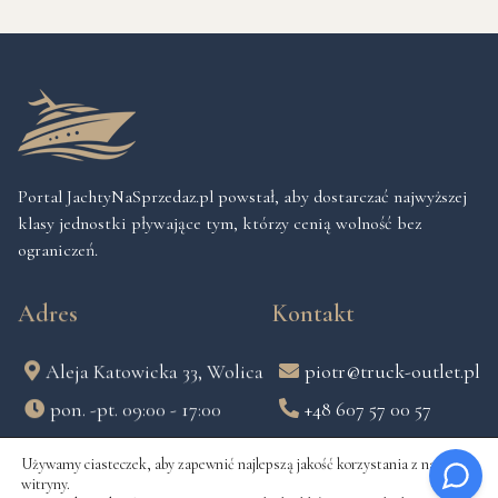
Portal JachtyNaSprzedaz.pl powstał, aby dostarczać najwyższej
klasy jednostki pływające tym, którzy cenią wolność bez
ograniczeń.
Adres
Kontakt
Aleja Katowicka 33, Wolica
piotr@truck-outlet.pl
pon. -pt. 09:00 - 17:00
+48 607 57 00 57
Używamy ciasteczek, aby zapewnić najlepszą jakość korzystania z naszej
Info
witryny.